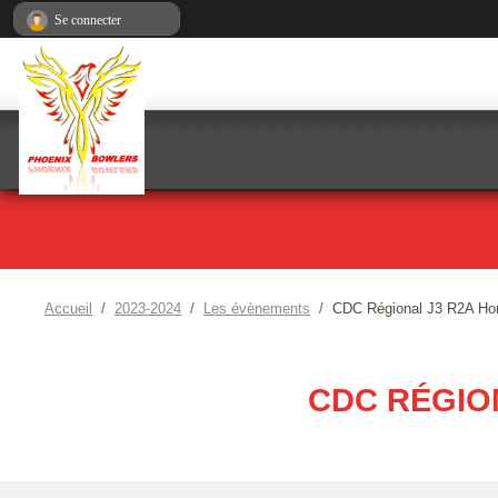
Panneau de gestion des cookies
Se connecter
Accueil
2023-2024
Les évènements
CDC Régional J3 R2A Hom
CDC RÉGIO