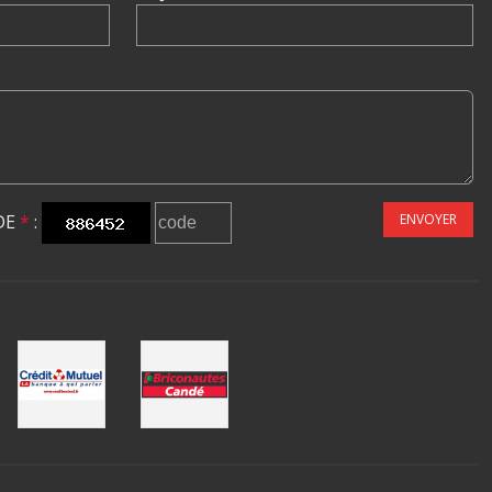
DE
*
:
ENVOYER