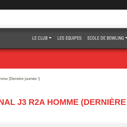
LE CLUB
LES EQUIPES
ECOLE DE BOWLING
me (Dernière journée !)
NAL J3 R2A HOMME (DERNIÈRE 