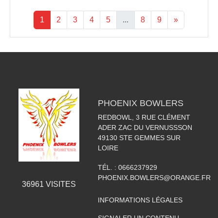
1
2
3
4
5
...
8
9
»
PHOENIX BOWLERS
REDBOWL, 3 RUE CLÉMENT
ADER ZAC DU VERNUSSSON
49130
STE GEMMES SUR
LOIRE
TÉL. :
0666237929
PHOENIX.BOWLERS@ORANGE.FR
36961
VISITES
INFORMATIONS LÉGALES